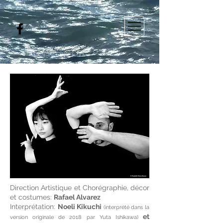
Direction Artistique et Chorégraphie, décor
et costumes:
Rafael Alvarez
Interprétation:
Noeli Kikuchi
(interprété dans la
et
version originale de 2018 par Yuta Ishikawa)