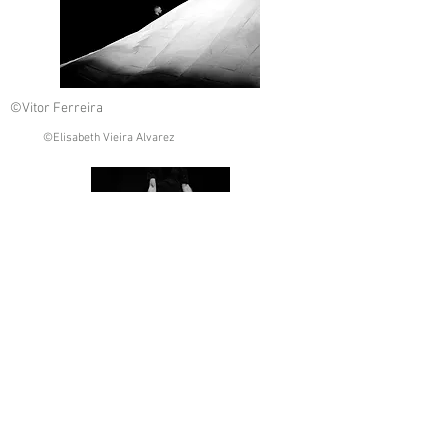
©Vitor Ferreira
©Elisabeth Vieira Alvarez