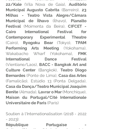
22/Kale
(Vila Nova de Gaia),
Auditório
Municipal Augusto Cabrita
(Barreiro),
23
Milhas - Teatro Vista Alegre/Câmara
Municipal de Ílhavo
(Ílhavo),
Planalto
Festival
(Moimenta da Beira),
CIFCET -
Cairo International Festival for
Contemporary Experimental Theatre
(Cairo),
Ryogoku Bear
(Tokyo),
TPAM
Performing Arts Meeting
(Yokohama),
Wakabacho Wharf (Yokohama),
FMK
International Dance Festival
(Vientiane/Laos),
BACC - Bangkok Art and
Culture Center
(Bangkok),
Teatro Diogo
Bernardes
(Ponte de Lima),
Casa das Artes
(Famalicão), Estúdio 13 (Ponta Delgada),
Casa da Dança/Teatro Municipal Joaquim
Benite
(Almada),
Lavrar o Mar
(Monchique),
Maison du Portugal/Cité Internationale
Universitaire de Paris
(Paris)
Soutien à l'Internationalisation
(2018 - 2022
- 2023)
:
République Portugaise -