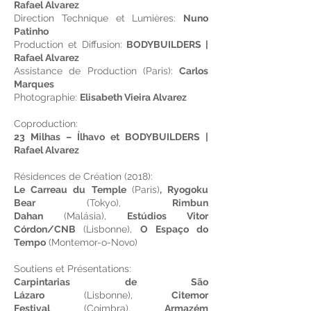
Rafael Alvarez
Direction Technique et Lumières:
Nuno
Patinho
Production et Diffusion:
BODYBUILDERS |
Rafael Alvarez
Assistance de Production (Paris):
Carlos
Marques
Photographie:
Elisabeth Vieira Alvarez
Coproduction:
23 Milhas – Ílhavo et BODYBUILDERS |
Rafael Alvarez
Résidences de Création (2018):
Le Carreau du Temple
(Paris)
, Ryogoku
Bear
(Tokyo),
Rimbun
Dahan
(Malásia),
Estúdios Vitor
Córdon/CNB
(Lisbonne),
O Espaço do
Tempo
(Montemor-o-Novo)
Soutiens et Présentations:
Carpintarias de São
Lázaro
(Lisbonne),
Citemor
Festival
(Coimbra),
Armazém