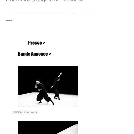
________________________________________
___
Presse >
Bande Annonce >
©Vitor Ferreira